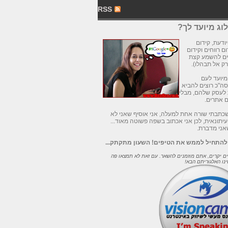
RSS
ג מיועד לך?
י יודעת, קידום
ם רווחים וקידום
ים להשמע קצת
רק אל תבהלו).
מיועד לעם
ה"כ רוצים להביא
 לעסק שלהם, מבלי
ם אתרים.
כתבתי שורה אחת למעלה, אני אוסיף שאני לא
עיתונאית, לכן אני אכתוב בשפה פשוטה מאוד...
אני מדברת.
 להתחיל לממש את הטיפים! השעון מתקתק...
ם יקרים, אתם מוזמנים להשאר. עם זאת לא תמצאו פה
ינו האלגוריתם הבא!