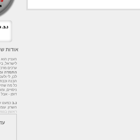
אודות שני SEO
העניין הוא
לישראל, בי
ערכים מרכזי
התמדה ומה
לכן, לי ול
הבנה וכבוד
כל מה שהיי
ניסויים, ומ
דופן - אבל 
נ.ב
השרון. עו
ראשון בגוגל
עד