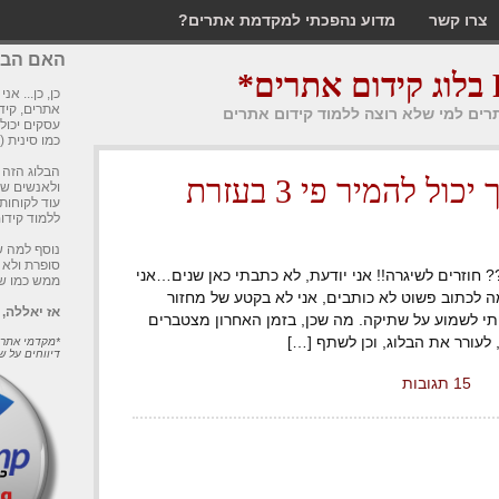
צרו קשר
מדוע נהפכתי למקדמת אתרים?
האם הבלו
*
כן, כן... אנ
אתרים, קידו
תרים למי שלא רוצה ללמוד קידום אתרים
עסקים יכול
כמו סינית (
הבלוג הזה 
איך האתר שלך יכול להמיר פי 3 בעזרת
ולאנשים שס
עוד לקוחות
ללמוד קידו
נוסף למה ש
סופרת ולא 
? חוזרים לשיגרה!! אני יודעת, לא כתבתי כאן שנים…אני
ממש כמו ש
ה לכתוב פשוט לא כותבים, אני לא בקטע של מחזור
אז יאללה,
תי לשמוע על שתיקה. מה שכן, בזמן האחרון מצטברים
לעורר את הבלוג, וכן לשתף […]
*מקדמי אתרי
דיווחים על ש
15 תגובות