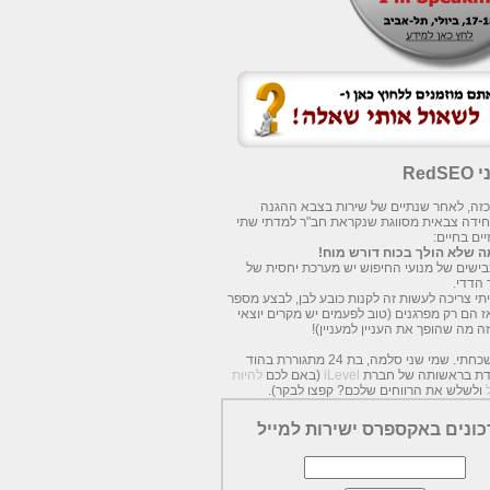
Red
 כזה, לאחר שנתיים של שירות בצבא ההגנה
חידה צבאית מסווגת שנקראת חב"ר למדתי שתי
ים בחיים:
 שלא הולך בכוח דורש מוח!
עכבישים של מנועי החיפוש יש מערכת יחסית של
 הדדי.
תי צריכה לעשות זה לקנות כובע לבן, לבצע מספר
אז הם רק מפרגנים (טוב לפעמים יש מקרים יוצאי
זה מה שהופך את העניין למעניין)!
כמעט שכחתי. שמי שני סלמה, בת 24 מתגוררת בהוד
מדת בראשותה של חברת
iLevel
(באם לכם
להיות
ולשלש את הרווחים שלכם? קפצו לבקר).
כונים באקספרס ישירות למייל