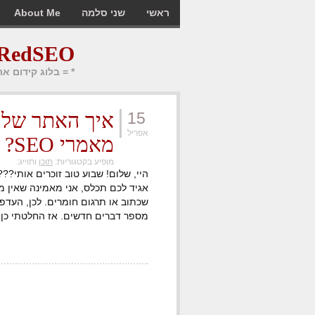
ראשי
שני סלמה
About Me
RedSEO בלוג קידום אתרים
* = בלוג קידום א
15
אפריל
מאמרי SEO?
מופיע בקטגוריות:
תוכן
ותוייג:
היי, שלום! שבוע טוב זוכרים אותי???
אגיד לכם תכלס, אני מאמינה שאין מ
שכתוב או תרגום חומרים. לכן, העדפ
מספר דברים חדשים. אז החלטתי כן, 