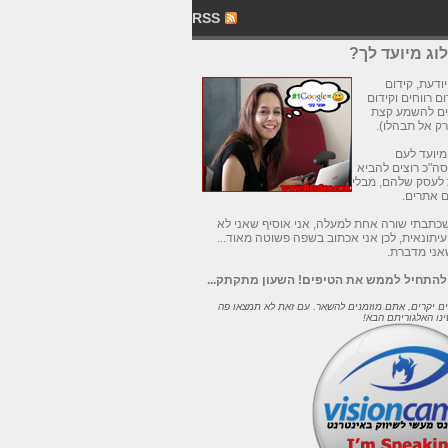
RSS
ג מיועד לך?
י יודעת, קידום
ם רווחים וקידום
ים להשמע קצת
רק אל תבהלו).
מיועד לעם
ה"כ רוצים להביא
 לעסק שלהם, מבלי
ם אתרים.
כתבתי שורה אחת למעלה, אני אוסיף שאני לא
עיתונאית, לכן אני אכתוב בשפה פשוטה מאוד...
אני מדברת.
 להתחיל לממש את הטיפים! השעון מתקתק...
ם יקרים, אתם מוזמנים להשאר. עם זאת לא תמצאו פה
ינו האלגוריתם הבא!