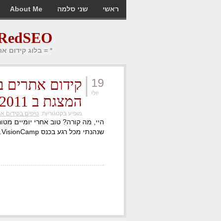
ראשי
שני סלמה
About Me
RedSEO בלוג קידום אתרים
* = בלוג קידום א
19
קידום אתרים ב
יולי
המצגת ב VisionCamp 2011
מופיע בקטגוריות:
טיפים בקידום א
היי, מה קורה? טוב אחרי יומיים מטו
שנהנתי מכל רגע בכנס VisionCamp.