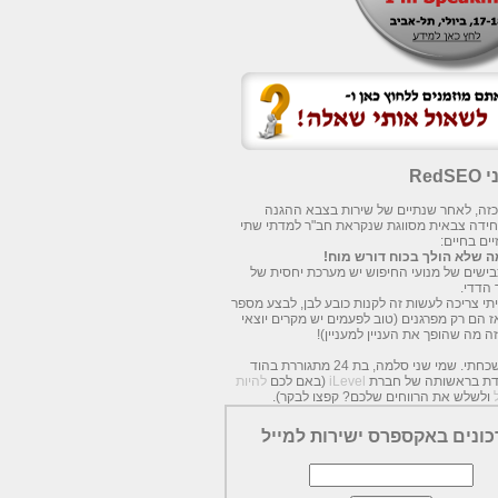
Red
 כזה, לאחר שנתיים של שירות בצבא ההגנה
חידה צבאית מסווגת שנקראת חב"ר למדתי שתי
ים בחיים:
 שלא הולך בכוח דורש מוח!
עכבישים של מנועי החיפוש יש מערכת יחסית של
 הדדי.
תי צריכה לעשות זה לקנות כובע לבן, לבצע מספר
אז הם רק מפרגנים (טוב לפעמים יש מקרים יוצאי
זה מה שהופך את העניין למעניין)!
כמעט שכחתי. שמי שני סלמה, בת 24 מתגוררת בהוד
מדת בראשותה של חברת
iLevel
(באם לכם
להיות
ולשלש את הרווחים שלכם? קפצו לבקר).
כונים באקספרס ישירות למייל