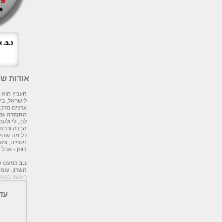
אודות שני SEO
העניין הוא
לישראל, בי
ערכים מרכזי
התמדה ומה
לכן, לי ול
הבנה וכבוד
כל מה שהיי
ניסויים, ומ
דופן - אבל 
נ.ב
השרון. עו
ראשון בגוגל
עד