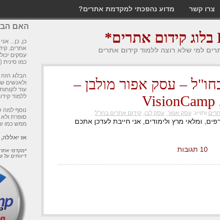
צרו קשר
מדוע נהפכתי למקדמת אתרים?
האם הבלו
*
כן, כן... אנ
אתרים, קידו
תרים למי שלא רוצה ללמוד קידום אתרים
עסקים יכול
כמו סינית (
הבלוג הזה 
חו"ל – עסק אפור מולבן –
ולאנשים שס
עוד לקוחות
ללמוד קידו
נוסף למה ש
תרים
ותוייג:
עסק אפור
,
עסק לבן
,
קידום אתרים בחו"ל
סופרת ולא 
רפים, ומלאי מרץ ולימודים, אני חייבת לעדכן אתכם
ממש כמו ש
אז יאללה,
10 תגובות
*מקדמי אתרי
דיווחים על ש