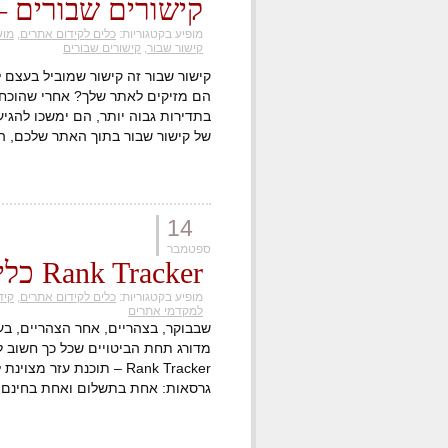
קישורים שבורים –
מופיע בקטגוריות:
כלים לקידום אתרים
,
מוש
קישור שבור
,
קישורים שבורים
קישור שבור זה קישור שמוביל בעצם ל
הם מזיקים לאתר שלך? אחרי שהוכחת
בתדירות גבוה יותר, הם ימשכו להגיע
של קישור שבור בתוך האתר שלכם, ה
14
ספטמבר
Rank Tracker כלי עזר למקדמי אתרים
מופיע בקטגוריות:
כלים לקידום אתרים
,
קידו
למקדמי אתרים
שבבוקר, בצהריים, אחר הצהריים, בע
מדורג תחת הביטויים שכל כך חשוב 
Rank Tracker – תוכנת עז
גרסאות: אחת בתשלום ואחת בחינם! 