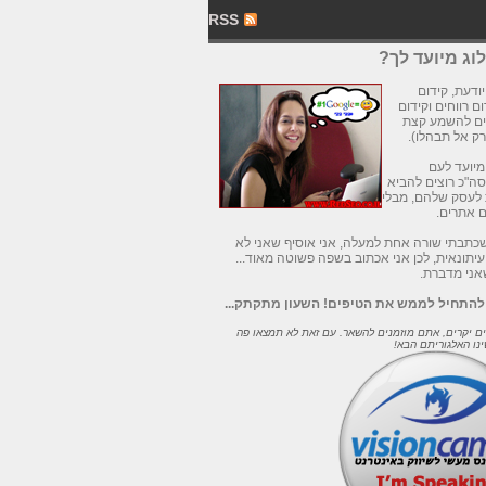
RSS
ג מיועד לך?
י יודעת, קידום
ם רווחים וקידום
ים להשמע קצת
רק אל תבהלו).
מיועד לעם
ה"כ רוצים להביא
 לעסק שלהם, מבלי
ם אתרים.
כתבתי שורה אחת למעלה, אני אוסיף שאני לא
עיתונאית, לכן אני אכתוב בשפה פשוטה מאוד...
אני מדברת.
 להתחיל לממש את הטיפים! השעון מתקתק...
ם יקרים, אתם מוזמנים להשאר. עם זאת לא תמצאו פה
ינו האלגוריתם הבא!