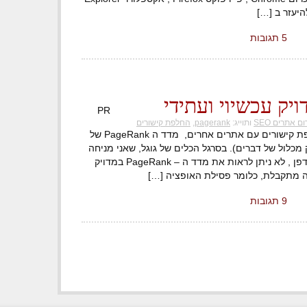
5 תגובות
PR
ם אתרים SEO
ותוייג:
pagerank
,
החלפת קישורים
והחלפת קישורים? בעת תהליך החלפת קישורים עם אתרים אחרים, מדד ה PageRank של
ק מכלול של דברים). בסרגל הכלים של גוגל, שאני מניחה
שכבר דאגת להתקין אותו אצלך בדפדפן , לא ניתן לראות את מדד ה – PageRank במדויק
טה מתקבלת, כלומר פסילת האופציה […]
9 תגובות