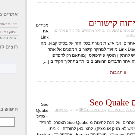
אתרים מ
להיות ראשון
מכירים
ם אתרים SEO
ותוייג:
חקר מתחרים
,
כלי קידום אתרים
,
את
שיווק באינ
כנסים
Link
שיווק באינ
מקדמי אתרים! אני אישית נעזרת בכלי הזה על בסיס קבוע. מה
רוצים לה
המטרה של Link Diagnosis? Link Diagnosis מיועד למחקר קישורים המפנים אל אתר
ש להתקין תוסף פיירפוקס (מותאם רק לדפדפן
8 תגובות
Se
Seo
חיפוש בב
ים לקידום אתרים
,
קידום אתרים SEO
ותוייג:
כלי קידום
Quake
– סרגל
כלים מתקדם למקדמי אתרים ובעלי אתרים. על מנת להינות מ Seo Quake תצטרכו להוריד
, הוא 100% חינמי, וממש לא מזיק או מציק). לחצו כאן להורדה –> ניתן
להוריד גרסה מותאמת לכל דפדפן : כרום Chrome , פיירפוקס Firefox , אקספלורר Explorer