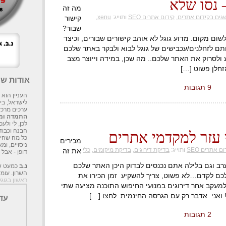
 נסו שלא
מה זה
גים בקידום אתרים
,
קידום אתרים SEO
ותוייג:
xenu
,
קישור
שבור?
שום מקום. מדוע גוגל לא אוהב קישורים שבורים, וכיצד
ם לזחלנים/עכבישים של גוגל לבוא ולבקר באתר שלכם
 ולסרוק את האתר שלכם.. מה שכן, במידה וייוצר מצב
זחלן פשוט […]
אודות שני SEO
9 תגובות
העניין הוא
לישראל, בי
ערכים מרכזי
התמדה ומה
לכן, לי ול
הבנה וכבוד
כל מה שהיי
מכירים
ניסויים, ומ
ם אתרים SEO
ותוייג:
בדיקת דירוגים
,
בדיקת מיקומים
,
כלי
את זה
דופן - אבל 
רב וגם בלילה אתם נכנסים לבדוק היכן האתר שלכם
נ.ב
השרון. עו
לכם לקדם…לא פשוט, צריך להשקיע זמן הכירו את
ראשון בגוגל
ר מצוינת למעקב אחר דירוגים במנועי החיפוש התוכנה מציעה שתי
ואני אדבר רק עם הגרסה החינמית..לחצו […]
עד
2 תגובות