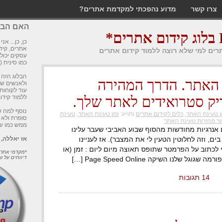
צרו קשר
מדוע נהפכתי למקדמת אתרים?
האם הבלו
*
כן, כן... אנ
אתרים, קידו
תרים למי שלא רוצה ללמוד קידום אתרים
עסקים יכול
כמו סינית (
הבלוג הזה 
 האתר. הדרך המהירה
ולאנשים שס
עוד לקוחות
יק סטרואידים לאתר שלך.
ללמוד קידו
נוסף למה ש
ן טעינת האתר
,
כלים לקידום אתרים
ותוייג:
זמן טעינת האתר
,
טעינת
סופרת ולא 
ור מהירות טעינת האתר
ממש כמו ש
ם אנרגיות מחודשות מהסוף שבוע האביבי שעבר עלינו
ים, וזה לחלוטין הטעין לי את המצבר). אז לעניינו
אז יאללה,
י לכתוב על הפרמטר שתופס תאוצה מיום ליום : זמן (או
*מקדמי אתרי
דיווחים על ש
לנו השיקה Page Speed Online […]
14 תגובות