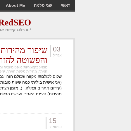
ראשי
שני סלמה
About Me
RedSEO בלוג קידום אתרים
* = בלוג קידום א
03
שיפור מהירות
אפריל
והפשוטה להזר
מופיע בקטגוריות:
אופטימיזציה זמ
האתר
,
מהירות טעינת האתר
,
שיפ
שלום לכולם!!! מקווה שכולם חזרו ע
(אני אישית ביליתי כמה שעות טובות ב
(קידום אתרים וכאלה.. ), מזמן רצית
מהירות) טעינת האתר. ועכשיו הפלטפורמה שגוגל ש
15
ספטמבר