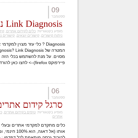
09
ספטמבר
Link Diagnosis ניתוח קישורים
מופיע בקטגוריות:
כלים לקידום אתרים
,
קידו
ניתוח קישורים
,
קישורים יוצאים
,
קישורים נ
Diagnosis ? כלי עזר מצוין ל
מסוים. על מנת להשתמש בכלי הזה י
פיירפוקס firefox)–> לחצו כאן להורדה אחר הדברים החשובים ביותר בתהליך הקידום […]
06
ספטמבר
סרגל קידום אתרים o Quake
מופיע בקטגוריות:
טיפים בקידום אתרים
,
כל
אתרים
אותו (אל דאגה