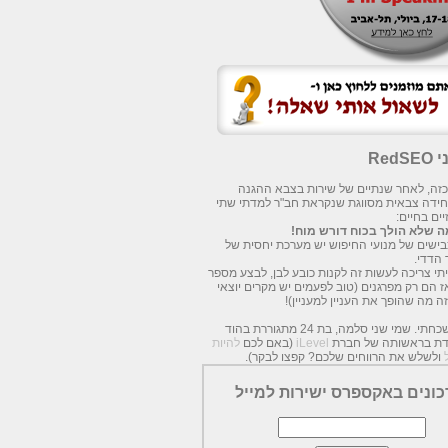
Red
 כזה, לאחר שנתיים של שירות בצבא ההגנה
חידה צבאית מסווגת שנקראת חב"ר למדתי שתי
ים בחיים:
 שלא הולך בכוח דורש מוח!
עכבישים של מנועי החיפוש יש מערכת יחסית של
 הדדי.
תי צריכה לעשות זה לקנות כובע לבן, לבצע מספר
אז הם רק מפרגנים (טוב לפעמים יש מקרים יוצאי
זה מה שהופך את העניין למעניין)!
כמעט שכחתי. שמי שני סלמה, בת 24 מתגוררת בהוד
מדת בראשותה של חברת
iLevel
(באם לכם
להיות
ולשלש את הרווחים שלכם? קפצו לבקר).
כונים באקספרס ישירות למייל