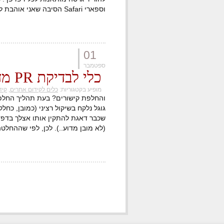
וספארי Safari הסיבה שאני אוהבת להיעזר ב […]
01
ספטמבר
כלי לבדיקת PR מדויק עכשיוי ועתידי
מופיע בקטגוריות:
כלים לקידום אתרים
,
קידו
גוגל נלקח בשיקול רציני (כמובן, כחל
(לא מובן מדוע..). לכן, לפי שההחל